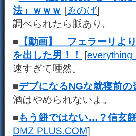
法」ｗｗｗ
[
ゑのげ
]
調べられたら脈あり。
■
【動画】 フェラーリよ
を出した男！！
[
everything 
速すぎて唖然。
■
デブになるNGな就寝前の習慣4
酒はやめられないよ。
■
もう餅ではない…？信玄
DMZ PLUS.COM
]