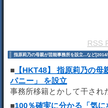
RSS F
指原莉乃の母親が芸能事務所を設立...など[2014/11
■
【HKT48】 指原莉乃の
パニー」 を設立
事務所移籍とかして干され
■
100％確実に分かる「気