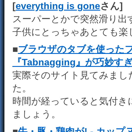
[
everything is gone
さん]
スーパーとかで突然滑り出
子供にとっちゃあとても楽
■
ブラウザのタブを使った
『Tabnagging』が巧妙す
実際そのサイト見てみまし
た。
時間が経っていると気付き
ましょう。
■
牛・豚・鶏肉が! - カップ