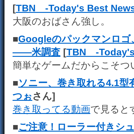
[
TBN -Today's Best News
大阪のおばさん強し。
■
Googleのパックマンロ
――米調査
[
TBN -Today's
簡単なゲームだからこそつ
■
ソニー、巻き取れる4.1型
つぉ
さん]
巻き取ってる動画
で見ると
■
ご注意！ローラー付きシ