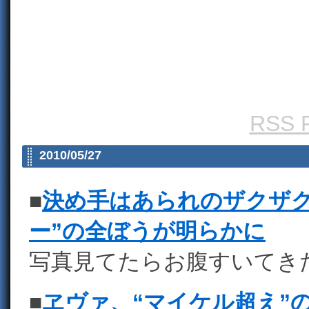
RSS F
2010/05/27
■
決め手はあられのザクザク
ー”の全ぼうが明らかに
写真見てたらお腹すいてき
■
ヱヴァ、“マイケル超え”のB