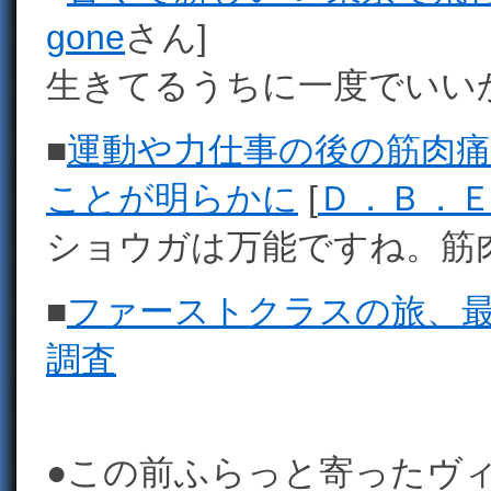
gone
さん]
生きてるうちに一度でいい
■
運動や力仕事の後の筋肉
ことが明らかに
[
Ｄ．Ｂ．
ショウガは万能ですね。筋
■
ファーストクラスの旅、
調査
●この前ふらっと寄ったヴ